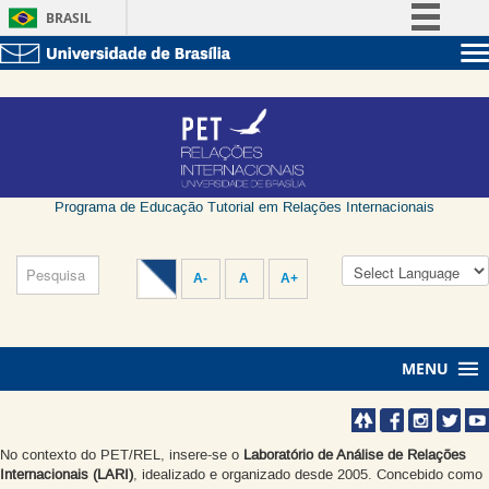
BRASIL
Simplifique!
Sobre a UnB
Comunica BR
Unidades acadêmicas
Participe
Estude na UnB
Graduação
Acesso à informação
Pós-Graduação
Administração
Legislação
Servidor
Programa de Educação Tutorial em Relações Internacionais
Canais
A-
A
A+
MENU
No contexto do PET/REL, insere-se o
Laboratório de Análise de Relações
Internacionais (LARI)
, idealizado e organizado desde 2005. Concebido como