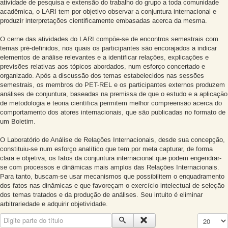
atividade de pesquisa e extensão do trabalho do grupo a toda comunidade
acadêmica, o LARI tem por objetivo observar a conjuntura internacional e
produzir interpretações cientificamente embasadas acerca da mesma.
O cerne das atividades do LARI compõe-se de encontros semestrais com
temas pré-definidos, nos quais os participantes são encorajados a indicar
elementos de análise relevantes e a identificar relações, explicações e
previsões relativas aos tópicos abordados, num esforço concertado e
organizado. Após a discussão dos temas estabelecidos nas sessões
semestrais, os membros do PET-REL e os participantes externos produzem
análises de conjuntura, baseadas na premissa de que o estudo e a aplicação
de metodologia e teoria científica permitem melhor compreensão acerca do
comportamento dos atores internacionais, que são publicadas no formato de
um Boletim.
O Laboratório de Análise de Relações Internacionais, desde sua concepção,
constituiu-se num esforço analítico que tem por meta capturar, de forma
clara e objetiva, os fatos da conjuntura internacional que podem engendrar-
se com processos e dinâmicas mais amplos das Relações Internacionais.
Para tanto, buscam-se usar mecanismos que possibilitem o enquadramento
dos fatos nas dinâmicas e que favoreçam o exercício intelectual de seleção
dos temas tratados e da produção de análises. Seu intuito é eliminar
arbitrariedade e adquirir objetividade.
Digite parte do título
Exibir #