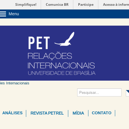
Simplifique!
Comunica BR
Participe
Acesso à infor
Menu
Sobre a UnB
Unidades acadêmicas
Estude na UnB
Graduação
Pós-Graduação
Administração
Servidor
es Internacionais
ANÁLISES
CONTATO
REVISTA PETREL
MÍDIA