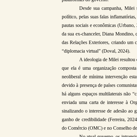
Desde sua campanha, Milei s
político, pelas suas falas inflamatórias
pautas sociais e econômicas (Urbano, 2
da sua ex-chanceler, Diana Mondino, qu
das Relações Exteriores, criando um ce
“diplomacia virtual” (Doval, 2024).  
A ideologia de Milei resulto
que ela é uma organização composta 
neoliberal de mínima intervenção estat
devido à presença de países comunista
há alguns espaços multilaterais não “
enviada uma carta de interesse à O
sinalizando o interesse de adesão ao 
ganho de credibilidade (Ferreira, 20
do Comércio (OMC) e no Conselho de
No atual governo, os intrans