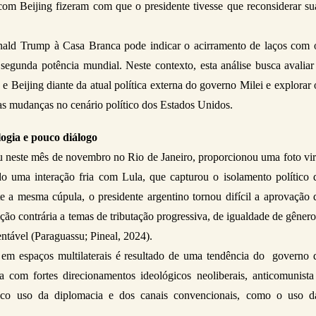
om Beijing fizeram com que o presidente tivesse que reconsiderar sua
nald Trump à Casa Branca pode indicar o acirramento de laços com o
egunda potência mundial. Neste contexto, esta análise busca avaliar 
e Beijing diante da atual política externa do governo Milei e explorar o
as mudanças no cenário político dos Estados Unidos.
logia e pouco diálogo
 neste mês de novembro no Rio de Janeiro, proporcionou uma foto vira
do uma interação fria com Lula, que capturou o isolamento político d
e a mesma cúpula, o presidente argentino tornou difícil a aprovação d
ão contrária a temas de tributação progressiva, de igualdade de gênero 
tável (Paraguassu; Pineal, 2024). 
 em espaços multilaterais é resultado de uma tendência do  governo d
a com fortes direcionamentos ideológicos neoliberais, anticomunista 
ouco uso da diplomacia e dos canais convencionais, como o uso da