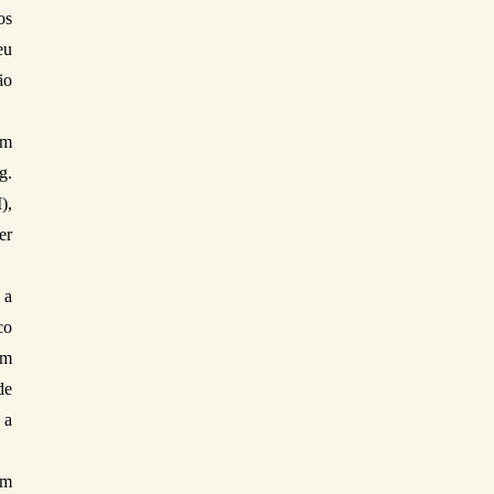
s 
u 
o 
m 
. 
, 
r 
a 
o 
m 
e 
a 
m 