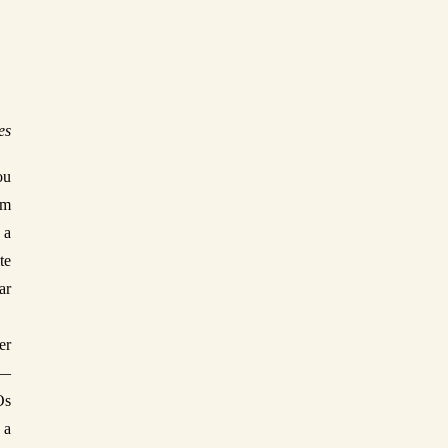
es
u 
m 
a 
e 
r 
r 
— 
s 
a 