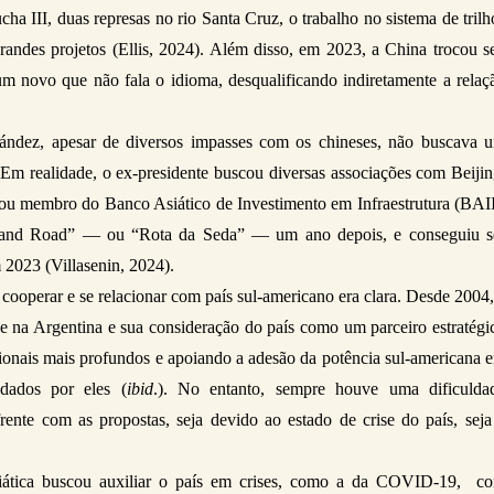
a III, duas represas no rio Santa Cruz, o trabalho no sistema de trilho
andes projetos (Ellis, 2024). Além disso, em 2023, a China trocou se
m novo que não fala o idioma, desqualificando indiretamente a relaçã
ndez, apesar de diversos impasses com os chineses, não buscava u
Em realidade, o ex-presidente buscou diversas associações com Beijing
nou membro do Banco Asiático de Investimento em Infraestrutura (BAII)
lt and Road” — ou “Rota da Seda” — um ano depois, e conseguiu se
2023 (Villasenin, 2024). 
cooperar e se relacionar com país sul-americano era clara. Desde 2004, 
e na Argentina e sua consideração do país como um parceiro estratégic
ucionais mais profundos e apoiando a adesão da potência sul-americana e
ndados por eles (
ibid
.). No entanto, sempre houve uma dificuldad
rente com as propostas, seja devido ao estado de crise do país, seja 
iática buscou auxiliar o país em crises, como a da COVID-19,  co