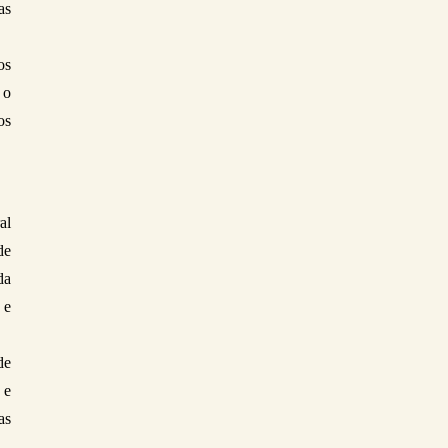
s 
s 
o 
s 
l 
e 
a 
e 
e 
e 
s 