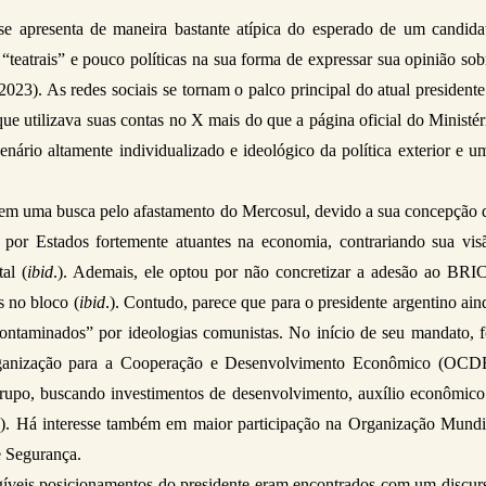
e apresenta de maneira bastante atípica do esperado de um candidat
, “teatrais” e pouco políticas na sua forma de expressar sua opinião sobr
023). As redes sociais se tornam o palco principal do atual presidente 
e utilizava suas contas no X mais do que a página oficial do Ministéri
nário altamente individualizado e ideológico da política exterior e um
u em uma busca pelo afastamento do Mercosul, devido a sua concepção d
por Estados fortemente atuantes na economia, contrariando sua visã
al (
ibid
.). Ademais, ele optou por não concretizar a adesão ao BRIC
s no bloco (
ibid
.). Contudo, parece que para o presidente argentino aind
contaminados” por ideologias comunistas. No início de seu mandato, fo
rganização para a Cooperação e Desenvolvimento Econômico (OCDE
grupo, buscando investimentos de desenvolvimento, auxílio econômico 
24). Há interesse também em maior participação na Organização Mundia
 Segurança. 
igíveis posicionamentos do presidente eram encontrados com um discurs