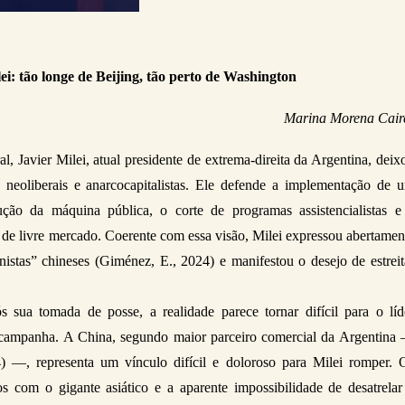
ei: tão longe de Beijing, tão perto de Washington
Marina Morena Cair
, Javier Milei, atual presidente de extrema-direita da Argentina, deixo
 neoliberais e anarcocapitalistas. Ele defende a implementação de u
ão da máquina pública, o corte de programas assistencialistas e 
e livre mercado. Coerente com essa visão, Milei expressou abertament
istas” chineses (Giménez, E., 2024) e manifestou o desejo de estreita
sua tomada de posse, a realidade parece tornar difícil para o líde
e campanha. A China, segundo maior parceiro comercial da Argentina 
24) —, representa um vínculo difícil e doloroso para Milei romper. O
s com o gigante asiático e a aparente impossibilidade de desatrelar 