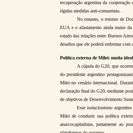
recuperação argentina da cooperação c
rígidas medidas anti-comunistas. 
No entanto, o retorno de Do
EUA e o afastamento ainda maior da s
estado das relações entre Buenos Aires 
desafios que ele poderá enfrentar com 
Política externa de Milei: muita ideo
A cúpula do G20, que ocorreu
do presidente argentino protagonizan
Milei no cenário internacional. Durant
declaração final do G20, mediante posiç
de objetivos de Desenvolvimento Susten
Esse isolacionismo argentino
Milei de conduzir sua política extern
anarcocapitalistas, juntamente ao p
plataformas do governo. 