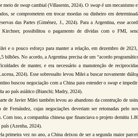
r meio de 
swap 
cambial (Villasenin, 2024). O 
swap 
é um mecanismo e
stados, se comprometem em trocar moedas ou dinheiro em determinada
eservas das Partes (Giménez, J., 2024). Para a Argentina, esse acordo
 Kirchner, possibilitou o pagamento de dívidas com o FMI, send
lei e o pouco esforço para manter a relação, em dezembro de 2023, 
5 bilhões. No acordo, a Argentina precisa de um “acordo programático
iculdades de manter, e era necessário a manutenção de reciprocidad
 (Lucena, 2024). Esse sobressalto levou Milei a buscar novamente diálog
ntino buscou negociação com a China para estender o 
swap 
e impedir 
a ao país asiático (Bianchi; Madry, 2024).  
arte de Javier Milei também levou ao abandono da construção de usina
 de Fernández, cujas negociações deveriam ser retomadas pelo nov
. Com isso, a companhia chinesa que financiava o projeto demitiu 1.80
 país (Azenha, 2024). 
a primeira vez no ano, a China deixou de ser a segunda maior parceir