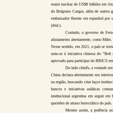
reator nuclear de US$8 bilhões em Atuch
do Belgrano Cargas, além de outros gr
embaixador fluente em espanhol por u
(
ibid.
).
Contudo, o governo de Ferná
afastamento abertamente, como Milei. 
Nesse sentido, em 2021, o país se tor
uniu-se à iniciativa chinesa do “Be
aprovado para participar do BRICS em 
Do lado chinês, a vontade em 
China declara abertamente seu interess
na região, buscando criar laços instit
bancos e iniciativas asiáticas coma
institucional argentina em seguir em f
questões de atraso burocrático do país. 
Mesmo assim, a potência as