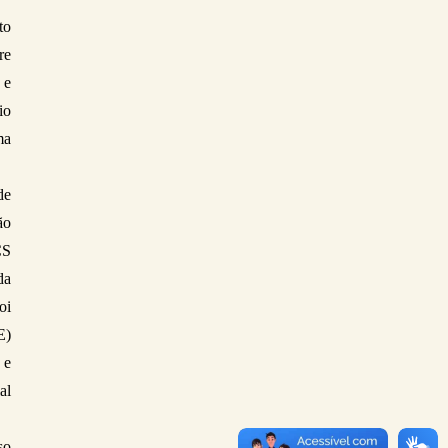
o 
e 
e 
o 
a 
e 
o 
S 
a 
i 
) 
e 
l 
o 