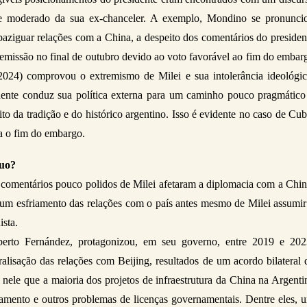
e moderado da sua ex-chanceler. A exemplo, Mondino se pronuncio
aziguar relações com a China, a despeito dos comentários do president
emissão no final de outubro devido ao voto favorável ao fim do embarg
024) comprovou o extremismo de Milei e sua intolerância ideológica
dente conduz sua política externa para um caminho pouco pragmático 
o da tradição e do histórico argentino. Isso é evidente no caso de Cuba
a o fim do embargo.
tuo?
 comentários pouco polidos de Milei afetaram a diplomacia com a China
um esfriamento das relações com o país antes mesmo de Milei assumir 
sta. 
berto Fernández, protagonizou, em seu governo, entre 2019 e 2023
alisação das relações com Beijing, resultados de um acordo bilateral d
 nele que a maioria dos projetos de infraestrutura da China na Argentin
amento e outros problemas de licenças governamentais. Dentre eles, u