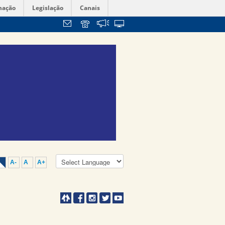
mação
Legislação
Canais
A-
A
A+