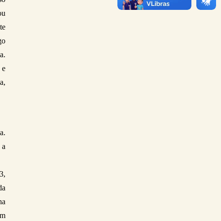
u 
e 
o 
. 
e 
, 
. 
a 
, 
a 
a 
m 