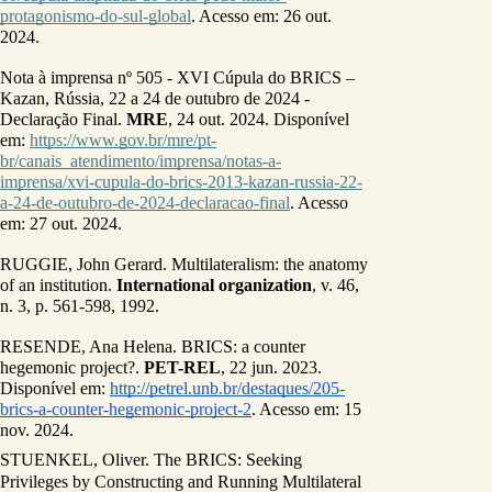
protagonismo-do-sul-global
. Acesso em: 26 out. 
2024.
Nota à imprensa nº 505 - XVI Cúpula do BRICS – 
Kazan, Rússia, 22 a 24 de outubro de 2024 - 
Declaração Final. 
MRE
, 24 out. 2024. Disponível 
em: 
https://www.gov.br/mre/pt-
br/canais_atendimento/imprensa/notas-a-
imprensa/xvi-cupula-do-brics-2013-kazan-russia-22-
a-24-de-outubro-de-2024-declaracao-final
. Acesso 
em: 27 out. 2024.
RUGGIE, John Gerard. Multilateralism: the anatomy 
of an institution. 
International organization
, v. 46, 
n. 3, p. 561-598, 1992.
RESENDE, Ana Helena. BRICS: a counter 
hegemonic project?. 
PET-REL
, 22 jun. 2023. 
Disponível em: 
http://petrel.unb.br/destaques/205-
brics-a-counter-hegemonic-project-2
. Acesso em: 15 
nov. 2024.
STUENKEL, Oliver. The BRICS: Seeking 
Privileges by Constructing and Running Multilateral 