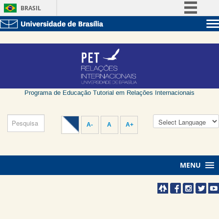
BRASIL
Simplifique!
Sobre a UnB
Comunica BR
Unidades acadêmicas
Participe
Estude na UnB
Graduação
Acesso à informação
Pós-Graduação
Administração
Legislação
Servidor
Programa de Educação Tutorial em Relações Internacionais
Canais
A-
A
A+
MENU