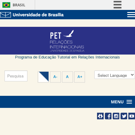
BRASIL
Simplifique!
Sobre a UnB
Comunica BR
Unidades acadêmicas
Participe
Estude na UnB
Graduação
Acesso à informação
Pós-Graduação
Administração
Legislação
Servidor
Programa de Educação Tutorial em Relações Internacionais
Canais
A-
A
A+
MENU