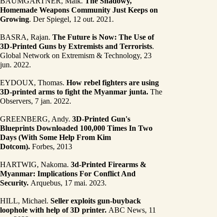
BAUMGÄRTNER, Maik. 
The Shadowy, 
Homemade Weapons Community Just Keeps on 
Growing
. Der Spiegel, 12 out. 2021.
BASRA, Rajan. 
The Future is Now: The Use of 
3D-Printed Guns by Extremists and Terrorists
. 
Global Network on Extremism & Technology, 23 
jun. 2022.
EYDOUX, Thomas.
 How rebel fighters are using 
3D-printed arms to fight the Myanmar junta.
 The 
Observers, 7 jan. 2022.
GREENBERG, Andy. 
3D-Printed Gun's 
Blueprints Downloaded 100,000 Times In Two 
Days (With Some Help From Kim 
Dotcom).
 Forbes, 2013
HARTWIG, Nakoma. 
3d-Printed Firearms & 
Myanmar: Implications For Conflict And 
Security.
 Arquebus, 17 mai. 2023.
HILL, Michael. 
Seller exploits gun-buyback 
loophole with help of 3D printer.
 ABC News, 11 